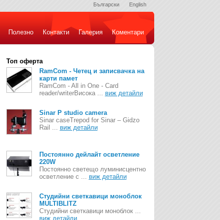
Български
English
Полезно
Контакти
Галерия
Коментари
Топ оферта
RamCom - Четец и записвачка на
карти памет
RamCom - All in One - Card
reader/writerВисока ...
виж детайли
Sinar P studio camera
Sinar caseTrepod for Sinar – Gidzo
Rail ...
виж детайли
Постоянно дейлайт осветление
220W
Постоянно светещо луминисцентно
осветление с ...
виж детайли
Студийни светкавици моноблок
MULTIBLITZ
Студийни светкавици моноблок ...
виж детайли