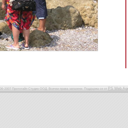
PS Web Ag
06-2007 Прототайп Студио ООД. Всички права запазени. Поддържа се от