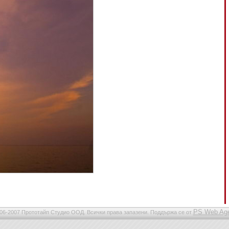
PS Web Ag
06-2007 Прототайп Студио ООД. Всички права запазени. Поддържа се от