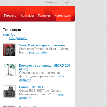
Български
English
Полезно
Контакти
Галерия
Коментари
Топ оферта
srgsrfdg
...
виж детайли
Sinar P аксесоари и обективи
Sinar caseTrepod for Sinar – Gidzo
Rail ...
виж детайли
Комплект светкавици MIQRO 200
(A195)
Отличен комплект за малки
фотостудия и рекламни ...
виж
детайли
Canon EOS 30D
Canon EOS 30DТяло Сензор
Магнезиева сплав 22.5 ...
виж
детайли